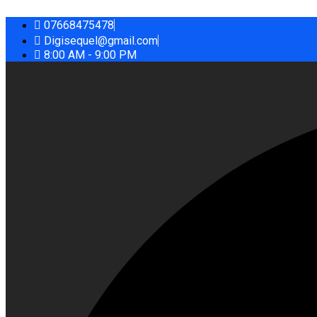
07668475478
Digisequel@gmail.com
8:00 AM - 9:00 PM